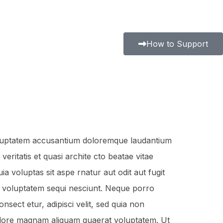
How to Support
 voluptatem accusantium doloremque laudantium
eritatis et quasi archite cto beatae vitae
 voluptas sit aspe rnatur aut odit aut fugit
e voluptatem sequi nesciunt. Neque porro
sect etur, adipisci velit, sed quia non
olore magnam aliquam quaerat voluptatem. Ut